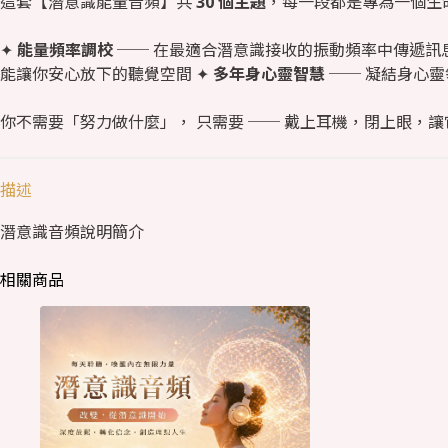
這套【潛意識能量音頻】共
30 個主題
，每一段都是專為一個生
✦
能量頻率調校
── 在最適合潛意識接收的振動頻率中傳遞訊息
能讓你安心放下的聽覺空間 ✦
多年身心靈智慧
── 凝結身心
你不需要「努力做什麼」， 只需要 ── 戴上耳機，閉上眼，
描述
潛意識音頻說明簡介
相關商品