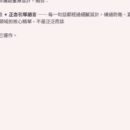
命議題量身設計，融合：
 ✦
正念引導語言
── 每一句話都經過細膩設計，繞過防衛、直
靈領域的核心精華，不是泛泛而談
讓它運作。